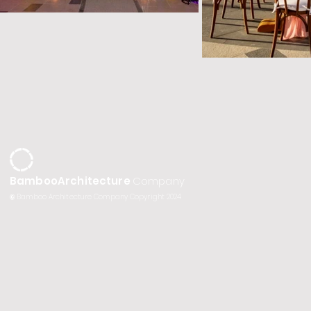
BambooArchitecture
Company
©
Bamboo Architecture Company Copyright 2024