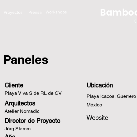
Bamboo
Workshops
Proyectos
Prensa
Paneles
Cliente
Ubicación
Playa Viva S de RL de CV
Playa Icacos, Guerrero 
Arquitectos
México
Atelier Nomadic
Website
Director de Proyecto
Jörg Stamm